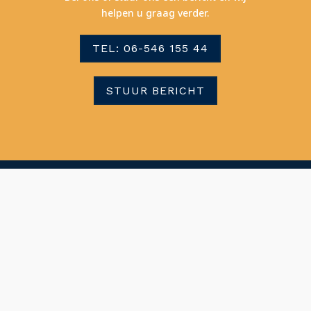
helpen u graag verder.
TEL: 06-546 155 44
STUUR BERICHT

Werkplaats
Jachthaven ‘Fort’ Kudelstaart
Kudelstaartseweg 96
1433 GL Aalsmeer