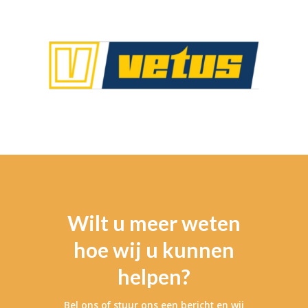
Wilt u meer weten
hoe wij u kunnen
helpen?
Bel ons of stuur ons een bericht en wij