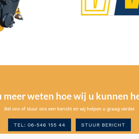
u meer weten hoe wij u kunnen h
Bel ons of stuur ons een bericht en wij helpen u graag verder.
TEL: 06-546 155 44
STUUR BERICHT