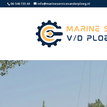
06-546 155 44
info@marineservicevanderploeg.nl